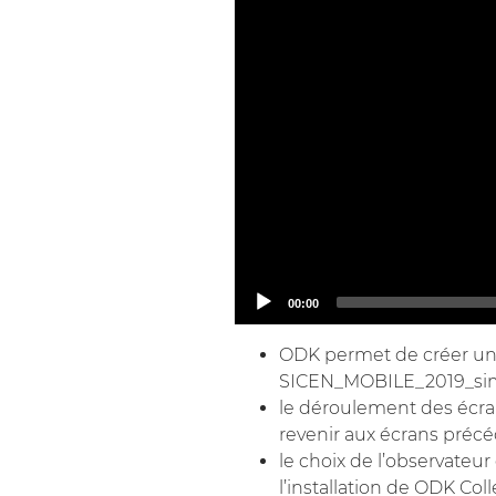
Current
00:00
time
ODK permet de créer un t
SICEN_MOBILE_2019_sim
le déroulement des écran
revenir aux écrans précéd
le choix de l’observateur
l’installation de ODK Col