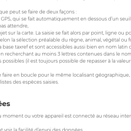
que peut se faire de deux façons :
t GPS, qui se fait automatiquement en dessous d’un seuil
pas attendre,
et sur la carte. La saisie se fait alors par point, ligne ou 
 selon la sélection préalable du règne, animal, végétal ou 
a base taxref et sont accessibles aussi bien en nom latin
t en recherchant au moins 3 lettres contenues dans le nom 
s possibles (il est toujours possible de repasser à la vale
se faire en boucle pour le même localisant géographique,
 listes des espèces saisies.
ées
 du moment ou votre appareil est connecté au réseau interne
 voir la facilité d’envoi des données.