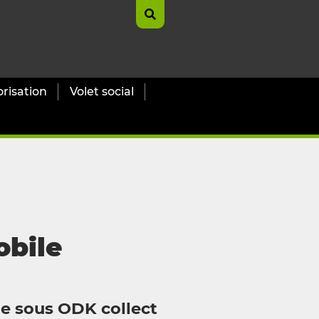
orisation
Volet social
obile
le sous ODK collect