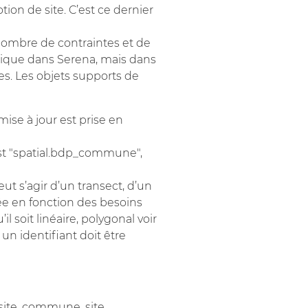
tion de site. C’est ce dernier
nombre de contraintes et de
phique dans Serena, mais dans
es. Les objets supports de
mise à jour est prise en
est "spatial.bdp_commune",
eut s’agir d’un transect, d’un
ée en fonction des besoins
l soit linéaire, polygonal voir
 un identifiant doit être
(site, commune, site