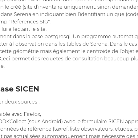
 on le créé (site d’inventaire uniquement, sinon demander
n) dans Serena en indiquant bien l’identifiant unique (cod
amp "Références SIG",
lui affectant le site,
tement dans la base postgresql. Un programme automatiq
fecter à l’observation dans les tables de Serena. Dans le 
ter cette géométrie mais également le centroide de l’objet
Ceci permet des requêtes de consultation beaucoup plus
le.
base SICEN
r deux sources :
ible avec Firefox,
ODKCollect (sous Android) avec le formulaire SICEN appro
onnées de référence (taxref, liste observateurs, etudes, p
nt pas actualisées automatiquement mais nécessite des 