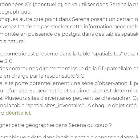
rdonnées X,Y (ponctuelle), on va utiliser dans Serena la no
géographique.
phiques autre que point dans Serena posant un certain 
hoix assez tôt de ne pas stocker cette information géogra
 montée en puissance de postgis, dans des tables spatial
ois nature :
 géométrie est présente dans la table "spatial.sites" et sa 
e SIG,
e des communes directement issue de la BD parcellaire 
se en charge par le responsable SIG,
tel site porte potentiellement une série d’observation. Il p
ur d’un site. Sa géométrie et sa dimension est détermin
. Plusieurs sites d’inventaires peuvent se chevaucher. Qu’i
ns la table "spatial.sites_inventaire" . A chaque objet créé,
ure
décrite ici
.
gner cette géographie dans Serena du coup ?
éographique existe dans la table spatiale correspondante 