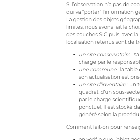
Si l’observation n’a pas de coo
qui va "porter" l’information 
La gestion des objets géogra
limites, nous avons fait le c
des couches SIG puis, avec la
localisation retenus sont de tr
un site conservatoire
: sa
charge par le responsabl
une commune
: la tabl
son actualisation est pri
un site d’inventaire
: un 
quadrat, d’un sous-secte
par le chargé scientifique
ponctuel, Il est stocké da
généré selon la procéd
Comment fait-on pour rensei
on vérifie que l’objet g