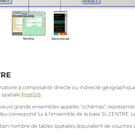
TRE
vatoire à composante directe ou indirecte géographiqu
 spatiale
PostGIS
.
sieurs grands ensembles appelés "schémas", représentés 
bleu correspond lui à l’ensemble de la base SI_CENTRE. Le
ertain nombre de tables spatiales (équivalent de couches a