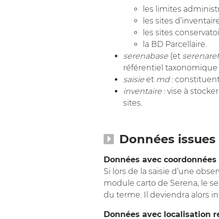
les limites administr
les sites d’inventair
les sites conservatoi
la BD Parcellaire.
serenabase
(et
serenare
référentiel taxonomique 
saisie
et
md
: constituen
inventaire
: vise à stocke
sites.
Données issues 
Données avec coordonnées 
Si lors de la saisie d’une obs
module carto de Serena, le seu
du terme. Il deviendra alors in
Données avec localisation r