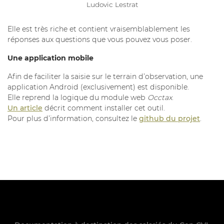
Ludovic Lestrat
Elle est très riche et contient vraisemblablement les
réponses aux questions que vous pouvez vous poser.
Une application mobile
Afin de faciliter la saisie sur le terrain d’observation, une
application Android (exclusivement) est disponible.
Elle reprend la logique du module web
Occtax
.
Un article
décrit comment installer cet outil.
Pour plus d’information, consultez le
github du projet
.