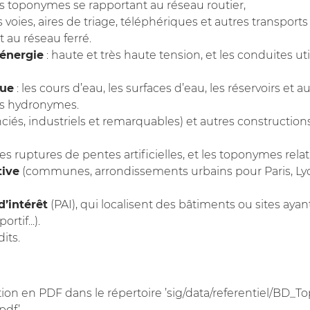
toponymes se rapportant au réseau routier,
es voies, aires de triage, téléphériques et autres transports 
 au réseau ferré.
énergie
: haute et très haute tension, et les conduites ut
que
: les cours d’eau, les surfaces d’eau, les réservoirs et
s hydronymes.
nciés, industriels et remarquables) et autres constructions
des ruptures de pentes artificielles, et les toponymes relat
tive
(communes, arrondissements urbains pour Paris, Lyon 
d’intérêt
(PAI), qui localisent des bâtiments ou sites ayan
rtif...).
its.
on en PDF dans le répertoire ’sig/data/referentiel/BD_T
pdf’