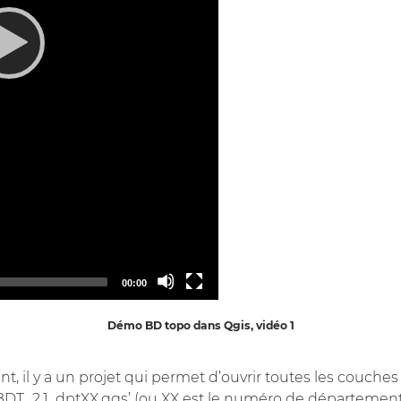
Total
00:00
duration
Démo BD topo dans Qgis, vidéo 1
 il y a un projet qui permet d’ouvrir toutes les couches
 ’BDT_2.1_dptXX.qgs’ (ou XX est le numéro de département,