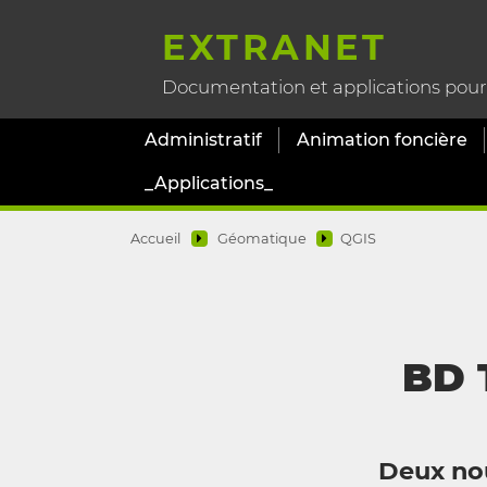
EXTRANET
Documentation et applications pour l
Administratif
Animation foncière
_Applications_
Accueil
Géomatique
QGIS
BD 
Deux nou