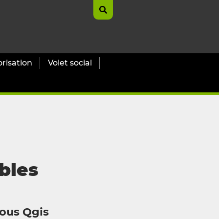
orisation
Volet social
bles
sous Qgis