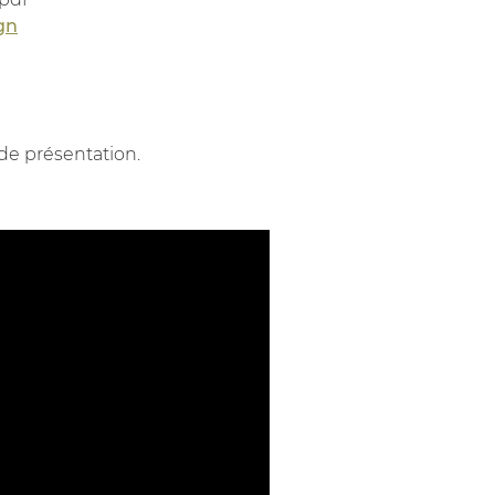
gn
 de présentation.
Video
Player