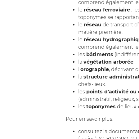
comprend également les 
le
réseau ferroviaire
: l
toponymes se rapportant
le
réseau
de transport d’
matière première.
le
réseau hydrographi
comprend également le
les
bâtiments
(indiffére
la
végétation arborée
.
l’
orographie
, décrivant 
la
structure administra
chefs-lieux.
les
points d’activité ou 
(administratif, religieux, spo
les
toponymes
de lieux-d
Pour en savoir plus,
consultez la documentati
fichier ’DC_BDTOPO_2-1.