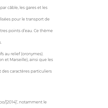
par câble, les gares et les
ilisées pour le transport de
 autres points d’eau. Ce thème
.
ifs au relief (oronymes).
et Marseille), ainsi que les
t des caractères particuliers
opo/[2014]’, notamment le