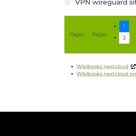
VPN wireguard site
1
Pages:
Pages
2
Wikibooks nextcloud
Wikibooks nextcloud sy