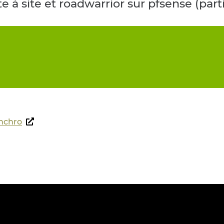
 à site et roadwarrior sur pfsense (parti
nchro