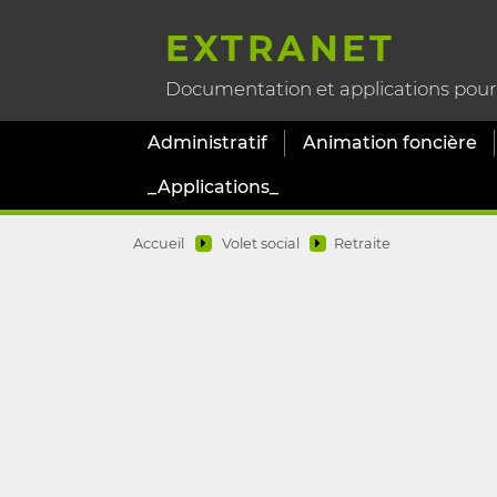
EXTRANET
Documentation et applications pour l
Administratif
Animation foncière
_Applications_
Accueil
Volet social
Retraite